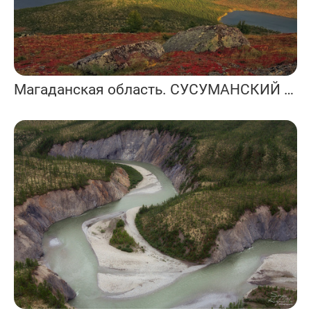
Магаданская область. СУСУМАНСКИЙ РАЙОН. Южные отроги хребта Черского.