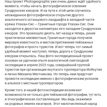
Наш проект Photogeographic уже очень давно ждёт удобного
момента, чтобы начать фотографическое освоение
Сундрунских кекуров. И на пути к этой цели случилось
неожиданное фотографическое открытие другого
аналогичного останцового ландшафта в западной части
кряжа Улахан-Сис — Гранитные города Улахан-Сис. Они
находятся в двухстах километрах юго-западнее Сундрунских
кекуров. Это произошло десять лет назад и теперь, ранее
практически неизвестные, Гранитные города получили
мировую известность и местом притяжения пейзажных
фотографов и просто туристов. И вот теперь тот самый
удобный момент наступил, теперь дорога к Сундрунсим
кекурам открылась. Наш фото-экспедиционный проект
основан на удачном опыте аналогичной снегоходной
экспедиции в апреле 2025 года, совершённой группой
туристов при организации якутского туроператора ИнЯкутия
и лично Михаила Местникова. Но теперь нам предстоит
провести экспедицию именно с фотографическим уклоном
в альянсе с местным туроператором.
Кроме того, в нашей фотоэкспедиции возникают
возможности не только для пейзажной фотографии, тут есть
и этнографическая составляющая. Мы ведь окажемся
на родовых землях юкагиров. Этот малочисленный народ