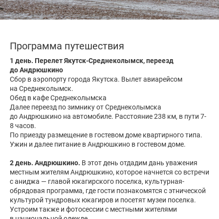
Программа путешествия
1 день.
Перелет Якутск-Среднеколымск, переезд
до Андрюшкино
Сбор в аэропорту города Якутска. Вылет авиарейсом
на Среднеколымск.
Обед в кафе Среднеколымска
Далее переезд по зимнику от Среднеколымска
до Андрюшкино на автомобиле. Расстояние 238 км, в пути 7-
8 часов.
По приезду размещение в гостевом доме квартирного типа.
Ужин и далее питание в Андрюшкино в гостевом доме.
2 день. Андрюшкино.
В этот день отдадим дань уважения
местным жителям Андрюшкино, которое начнется со встречи
с аниджа — главой юкагирского поселка, культурная-
обрядовая программа, где гости познакомятся с этнической
культурой тундровых юкагиров и посетят музеи поселка.
Устроим также и фотосессии с местными жителями
в национальной одежде.