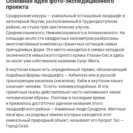
Основная идея фото-экспедиционного
проекта
Сундрунские кекуры — уникальный останцовый ландшафт в
заполярной Якутии, расположенный в труднодоступном
районе, на стыке трёх арктических улусов,
Среднеколымского, Нижнеколымского и Аллаиховского. На
площади около ста квадратных километров разбросаны
многочисленные комплексы гранитных останцов самых
причудливых форм. Это место находится в северо-западной
оконечности невысокого горного кряжа Улахан-Сис и здесь
он носит уже собственное название Суор-Уйята.
В якутском языке есть определённый термин, обозначающий
подобные формы ландшафта — Киhилээх или в русской
транскрипции кисиляхи (кигиляхи). Киhи в якутском языке
означает человек. То есть человекоподобные. И эти
гранитные скалы действительно часто напоминают некие
человеческие образы. Поэтому в последнее время
и прижилось достаточно удачное название этого
ландшафтного района — Каменные люди Сундруна. Местные
юкагиры, на родовых землях которых находится этот
уникальный природный объект, называют его Куорат Тас —
Город Скал.