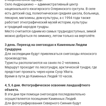
Село Андрю́шкино — административный центр
национального юкагирского Олеринского суктула. В селе
есть детский сад, полиэтническая средняя школа, больница,
пекарня, магазины, дом культуры, а с 1994 года также
работает этнографический музей истории, культуры
и традиций народов тундры.
Место считается одним из самых труднодоступных, зимой
можно добраться по зимнику, летом только на вертолёте.
3 день.
Переезд на снегоходах к Каменным Людям
Сундуруна
Для экспедиции будут привлекаться снегоходы японского
производства.
Туристы располагаются на санях по 2 человека.
Маршрут проходит по лесотундре, арктической тундре, где
предстоит проехать через кряж Суор Уйата.
Время в пути до Каменных Людей 10 часов.
4, 5, 6 дни. Фотографическое освоение ландшафтного
объекта.
В эти дни при помощи снегоходов последовательно
осуществляется посещение Каменных Людей.
Для фотографирования Северного Сияния будут