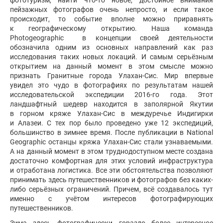
фототуризм, найти что-то новое, достойное внимания
пейзажных фотографов очень непросто, и если такое
происходит, то событие вполне можно приравнять
к географическому открытию. Наша команда
Photogeographic в концепции своей деятельности
обозначила одним из основных направлений как раз
исследования таких новых локаций. И самым серьёзным
открытием на данный момент в этом смысле можно
признать Гранитные города Улахан-Сис. Мир впервые
увидел это чудо в фотографиях по результатам нашей
исследовательской экспедиции 2016-го года. Этот
ландшафтный шедевр находится в заполярной Якутии
в горном кряже Улахан-Сис в междуречье Индигирки
и Алазеи. С тех пор было проведено уже 12 экспедиций,
большинство в зимнее время. После публикации в National
Geographic останцы кряжа Улахан-Сис стали узнаваемыми.
А на данный момент в этом труднодоступном месте создана
достаточно комфортная для этих условий инфраструктура
и отработана логистика. Все эти обстоятельства позволяют
принимать здесь путешественников и фотографов без каких-
либо серьёзных ограничений. Причем, всё создавалось тут
именно с учётом интересов фотографирующих
путешественников.
Зима здесь фотографически гораздо более интересное