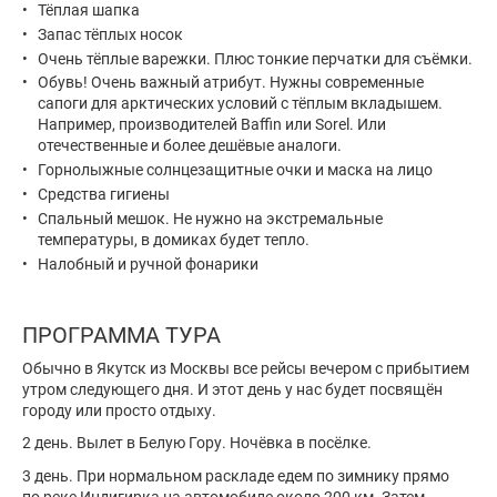
Тёплая шапка
Запас тёплых носок
Очень тёплые варежки. Плюс тонкие перчатки для съёмки.
Обувь! Очень важный атрибут. Нужны современные
сапоги для арктических условий с тёплым вкладышем.
Например, производителей Baffin или Sorel. Или
отечественные и более дешёвые аналоги.
Горнолыжные солнцезащитные очки и маска на лицо
Средства гигиены
Спальный мешок. Не нужно на экстремальные
температуры, в домиках будет тепло.
Налобный и ручной фонарики
ПРОГРАММА ТУРА
Обычно в Якутск из Москвы все рейсы вечером с прибытием
утром следующего дня. И этот день у нас будет посвящён
городу или просто отдыху.
2 день. Вылет в Белую Гору. Ночёвка в посёлке.
3 день. При нормальном раскладе едем по зимнику прямо
по реке Индигирка на автомобиле около 200 км. Затем