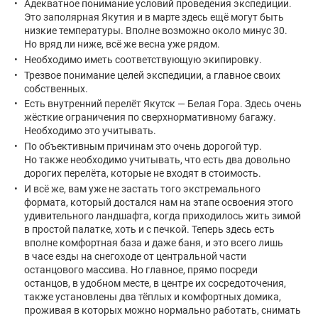
Адекватное понимание условий проведения экспедиции.
Это заполярная Якутия и в марте здесь ещё могут быть
низкие температуры. Вполне возможно около минус 30.
Но вряд ли ниже, всё же весна уже рядом.
Необходимо иметь соответствующую экипировку.
Трезвое понимание целей экспедиции, а главное своих
собственных.
Есть внутренний перелёт Якутск — Белая Гора. Здесь очень
жёсткие ограничения по сверхнормативному багажу.
Необходимо это учитывать.
По объективным причинам это очень дорогой тур.
Но также необходимо учитывать, что есть два довольно
дорогих перелёта, которые не входят в стоимость.
И всё же, вам уже не застать того экстремального
формата, который достался нам на этапе освоения этого
удивительного ландшафта, когда приходилось жить зимой
в простой палатке, хоть и с печкой. Теперь здесь есть
вполне комфортная база и даже баня, и это всего лишь
в часе езды на снегоходе от центральной части
останцового массива. Но главное, прямо посреди
останцов, в удобном месте, в центре их сосредоточения,
также установлены два тёплых и комфортных домика,
проживая в которых можно нормально работать, снимать