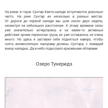
На реках в горах Сунтар-Хаята наледи встречаются довольно
часто. На реке Сунтар их несколько в разных местах.
От дороги до первой наледи мы шли около двух недель,
несмотря на небольшое расстояние. К этому времени силы
уже значительно исчерпались и на какие-то активные
действия кроме переноски груза, их уже оставалось не очень
много. Но здесь я заставил себя подняться наверх, чтобы
снять великолепную панораму долины Сунтара, с лежащей
внизу наледью. Да и небо подыграло красивыми облаками.
Озеро Тунеридэ
Яндекс Карты
бухта Прончищевой: как доехать на автомобиле, общественным
транспортом или пешком – Яндекс Карты