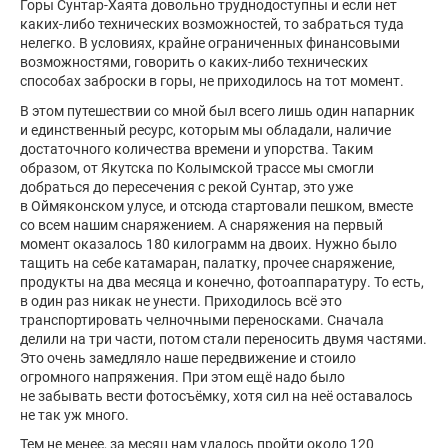
Горы Сунтар-Хаята довольно труднодоступны и если нет
каких-либо технических возможностей, то забраться туда
нелегко. В условиях, крайне ограниченных финансовыми
возможностями, говорить о каких-либо технических
способах заброски в горы, не приходилось на тот момент.
В этом путешествии со мной был всего лишь один напарник
и единственный ресурс, которым мы обладали, наличие
достаточного количества времени и упорства. Таким
образом, от Якутска по Колымской трассе мы смогли
добраться до пересечения с рекой Сунтар, это уже
в Оймяконском улусе, и отсюда стартовали пешком, вместе
со всем нашим снаряжением. А снаряжения на первый
момент оказалось 180 килограмм на двоих. Нужно было
тащить на себе катамаран, палатку, прочее снаряжение,
продукты на два месяца и конечно, фотоаппаратуру. То есть,
в один раз никак не унести. Приходилось всё это
транспортировать челночными переносками. Сначала
делили на три части, потом стали переносить двумя частями.
Это очень замедляло наше передвижение и стоило
огромного напряжения. При этом ещё надо было
не забывать вести фотосъёмку, хотя сил на неё оставалось
не так уж много.
Тем не менее, за месяц нам удалось пройти около 120