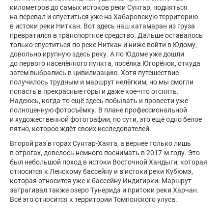
километров до самых истоков реки Сунтар, подняться
на перевал и спуститься уже на Хабаровскую территорию
в истоки реки Ниткан. Вот здесь наш катамаран из груза
превратился в транспортное средство. Дальше оставалось
только спуститься по реке Ниткан и ниже войти в Юдому,
довольно крупную здесь реку. А по Юдоме уже дошли
до первого населённого пункта, посёлка Югорёнок, откуда
затем выбрались в цивилизацию. Хотя путешествие
получилось трудным и маршрут нелёгким, но мы смогли
попасть в прекрасные горы и даже кое-что отснять.
Надеюсь, когда-то ещё здесь побывать и провести уже
полноценную фотосъёмку. В плане профессиональной
и художественной фотографии, по сути, это ещё одно белое
пятно, которое ждёт своих исследователей.
Второй раз в горах Сунтар-Хаята, а вернее только лишь
в отрогах, довелось немного поснимать в 2017-м году. Это
был небольшой поход в истоки Восточной Хандыги, которая
относится к Ленскому бассейну и в истоки реки Кубюмэ,
которая относится уже к бассейну Индигирки. Маршрут
затрагивал также озеро Тунеридэ и притоки реки Харчан.
Всё это относится к территории Томпонского улуса.