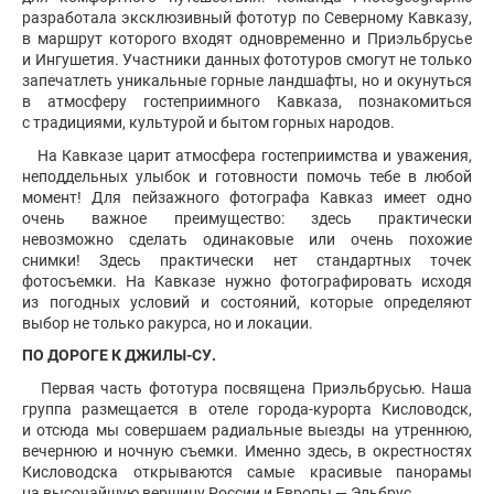
разработала эксклюзивный фототур по Северному Кавказу,
в маршрут которого входят одновременно и Приэльбрусье
и Ингушетия. Участники данных фототуров смогут не только
запечатлеть уникальные горные ландшафты, но и окунуться
в атмосферу гостеприимного Кавказа, познакомиться
с традициями, культурой и бытом горных народов.
На Кавказе царит атмосфера гостеприимства и уважения,
неподдельных улыбок и готовности помочь тебе в любой
момент! Для пейзажного фотографа Кавказ имеет одно
очень важное преимущество: здесь практически
невозможно сделать одинаковые или очень похожие
снимки! Здесь практически нет стандартных точек
фотосъемки. На Кавказе нужно фотографировать исходя
из погодных условий и состояний, которые определяют
выбор не только ракурса, но и локации.
ПО ДОРОГЕ К ДЖИЛЫ-СУ.
Первая часть фототура посвящена Приэльбрусью. Наша
группа размещается в отеле города-курорта Кисловодск,
и отсюда мы совершаем радиальные выезды на утреннюю,
вечернюю и ночную съемки. Именно здесь, в окрестностях
Кисловодска открываются самые красивые панорамы
на высочайшую вершину России и Европы — Эльбрус.