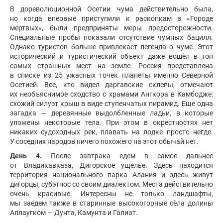
В дореволюционной Осетии чума действительно была,
но когда впервые приступили к раскопкам в «Городе
мертвых», были предприняты меры предосторожности.
Специальные пробы показали отсутствие чумных бацилл.
Однако туристов больше привлекает легенда о чуме. Этот
исторический и туристический объект даже вошёл в топ
самых страшных мест на земле. Россия представлена
в списке из 25 ужасных точек планеты именно Северной
Осетией. Все, кто видел даргавские склепы, отмечают
их необъяснимое сходство с храмами Ангкора в Камбодже:
схожий силуэт крыш в виде ступенчатых пирамид. Еще одна
загадка — деревянные выдолбленные ладьи, в которые
уложены некоторые тела. При этом в окрестностях нет
никаких судоходных рек, плавать на лодке просто негде.
У соседних народов ничего похожего на этот обычай нет.
День 4.
После завтрака едем в самое дальнее
от Владикавказа, Дигорское ущелье. Здесь находится
территория национального парка Алания и здесь живут
дигорцы, субэтнос со своим диалектом. Места действительно
очень красивые. Интересны не только ландшафты,
мы заедем также в старинные высокогорные сёла долины
Аллаугком — Дунта, Камунта и Галиат.