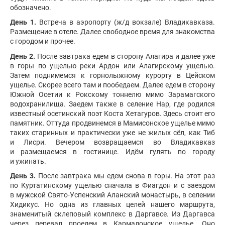
обозначено.
День 1.
Встреча в аэропорту (ж/д вокзале) Владикавказа.
Размещение в отеле. Далее свободное время для знакомства
с городом и прочее.
День 2.
После завтрака едем в сторону Алагира и далее уже
в горы по ущелью реки Ардон или Алагирскому ущелью.
Затем поднимемся к горнолыжному курорту в Цейском
ущелье. Скорее всего там и пообедаем. Далее едем в сторону
Южной Осетии к Рокскому тоннелю мимо Зарамагского
водохранилища. Заедем также в селение Нар, где родился
известный осетинский поэт Коста Хетагуров. Здесь стоит его
памятник. Оттуда продвинемся в Мамисонское ущелье мимо
таких старинных и практически уже не жилых сёл, как Тиб
и Лисри. Вечером возвращаемся во Владикавказ
и размещаемся в гостинице. Идём гулять по городу
и ужинать.
День 3.
После завтрака мы едем снова в горы. На этот раз
по Куртатинскому ущелью сначала в Фиагдон и с заездом
в мужской Свято-Успенский Аланский монастырь, в селении
Хидикус. Но одна из главных целей нашего маршрута,
знаменитый склеповый комплекс в Даргавсе. Из Даргавса
через перевал проедем в Кармадонское ущелье. Оно