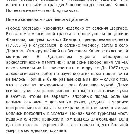
известно в связи с трагедией после схода ледника Колка.
Ночевать вернёмся во Владикавказ.
Ниже о склеповом комплексе в Даргавсе.
«Город Мёртвых» находится недалеко от селения Даргавс.
Въезжаем с Алагирской трассы в горное ущелье по долине
Фиагдона, минуем посёлок Фиагдон, преодолеваем перевал
(1787.8 м) и спускаемся в селение Фазикау, затем в село
Даргавс. Это крупнейший на Северном Кавказе склеповый
могильник. В Даргавском ущелье обнаружены
археологические памятники: аланские захоронения VIII–IX
веков, могильник I тысячелетия н. э. и другие. До 1967 года
археологических работ по изучению этих памятников почти
не велось. Причины были разные, одна из них — слухи о том,
что в склепах похоронены люди, болевшие чумой. Даже
сейчас туристам рассказывают о том, что во время чумы
в Осетии, чтобы не заразить здоровых людей, больные
целыми семьями, с детьми на руках, уходили в заранее
построенные склепы и там умирали. А оставшиеся в живых
боялись подходить к склепам. Показывают туристам мост,
куда жители села приносили по утрам еду для больных. Если
еда оставалась нетронутой — это означало, что больной
умер, и в селе делали поминки.