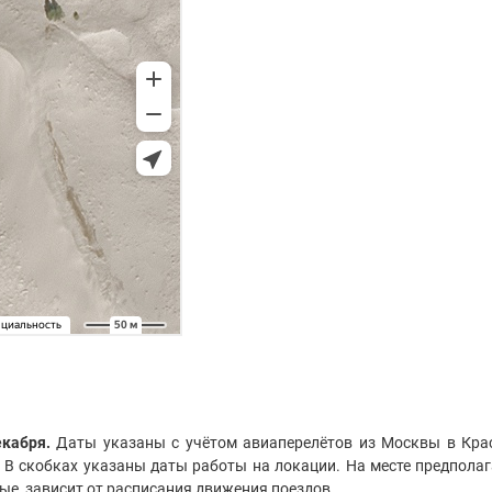
екабря.
Даты указаны с учётом авиаперелётов из Москвы в Крас
 В скобках указаны даты работы на локации. На месте предполага
ые, зависит от расписания движения поездов.