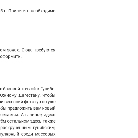
25 г. Прилететь необходимо
ом зонах. Сюда требуются
их оформить.
 базовой точкой в Гунибе.
 Южному Дагестану, чтобы
и весенний фототур по уже
тобы предложить вам новый
екается. А главное, здесь
всём остальном здесь также
 раскрученным гунибским,
опулярный среди массовых