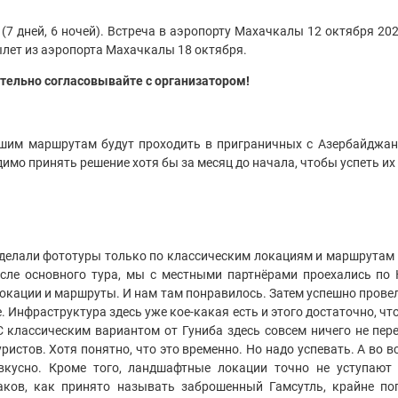
. (7 дней, 6 ночей). Встреча в аэропорту Махачкалы 12 октября 20
ылет из аэропорта Махачкалы 18 октября.
тельно согласовывайте с организатором!
шим маршрутам будут проходить в приграничных с Азербайджан
димо принять решение хотя бы за месяц до начала, чтобы успеть 
делали фототуры только по классическим локациям и маршрутам с
осле основного тура, мы с местными партнёрами проехались по
локации и маршруты. И нам там понравилось. Затем успешно провел
. Инфраструктура здесь уже кое-какая есть и этого достаточно, ч
С классическим вариантом от Гуниба здесь совсем ничего не перес
уристов. Хотя понятно, что это временно. Но надо успевать. А во 
вкусно. Кроме того, ландшафтные локации точно не уступают
аков, как принято называть заброшенный Гамсутль, крайне п