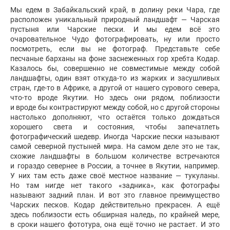
Мы едем в Забайкальский край, в долину реки Чара, где
расположен уникальный природный ландшафт — Чарская
пустыня или Чарские пески. И мы едем всё это
очаровательное Чудо фотографировать, ну или просто
посмотреть, если вы не фотограф. Представьте себе
песчаные барханы на фоне заснеженных гор хребта Кодар.
Казалось бы, совершенно не совместимые между собой
ландшафты, один взят откуда-то из жарких и засушливых
стран, где-то в Африке, а другой от нашего сурового севера,
что-то вроде Якутии. Но здесь они рядом, поблизости
и вроде бы контрастируют между собой, но с другой стороны
настолько дополняют, что остаётся только дождаться
хорошего света и состояния, чтобы запечатлеть
фотографический шедевр. Иногда Чарские пески называют
самой северной пустыней мира. На самом деле это не так,
схожие ландшафты в большом количестве встречаются
и гораздо севернее в России, а точнее в Якутии, например.
У них там есть даже своё местное название — тукуланы.
Но там нигде нет такого «задника», как фотографы
называют задний план. И вот это главное преимущество
Чарских песков. Кодар действительно прекрасен. А ещё
здесь поблизости есть обширная наледь, по крайней мере,
в сроки нашего фототура, она ещё точно не растает. И это