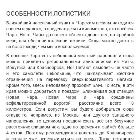
ОСОБЕННОСТИ ЛОГИСТИКИ
Ближайший населённый пункт к Чарским пескам находится
совсем недалеко, в пределах десяти километров, это посёлок
Чара. Но от Чары до нашего объекта дорог нет, по крайней
мере, для обычной колёсной техники. Сюда можно доехать
на болотоходе, чем мы и воспользуемся.
В посёлке Чара есть небольшой местный аэропорт и сюда
можно прилететь региональными авиалиниями из Читы,
Иркутска или Красноярска. Но! Летают самолёты не часто
и это самолёты небольшие, что накладывает жёсткие
ограничения на перевозку сверхнормативного багажа.
Кроме того, здесь неподалёку проходит БАМ. То есть, в эти
края можно добраться и поездом. Ближайшая жд станция
Новая Чара. Новая Чара и Чара соединены
асфальтированной дорогой, расстояние всего 18
километров. Если допустим, вы будете добираться сюда
откуда-то, например, из Москвы или другого западного
направления, то целиком поездом ехать всё это безумное
расстояние слишком накладно по времени и займёт больше
4 суток. Поэтому рекомендуется долететь до Красноярска
и дальше уже пересаживаться на поезд. Тогда останется